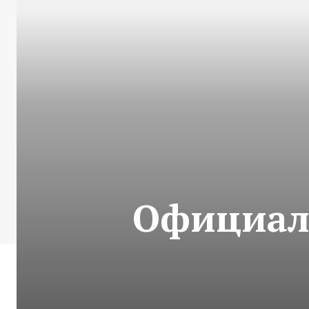
Официаль