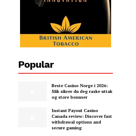
Popular
Beste Casino Norge i 2026:
Slik sikrer du deg raske uttak
og store bonuser
Instant Payout Casino
Canada review: Discover fast
withdrawal options and
secure gaming