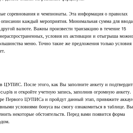
ные соревнования и чемпионаты. Эта информация о правилах
в описании каждый мероприятия. Минимальная сумма для ввода
 другой валюте. Важны произвести транзакцию в течение 15
 нераспространенных, условия их активации и отыгрыша можн
большинства меню. Точно такие же предложения только условия
ет.
я в ЦУПИС. После этого, как Вы заполните анкету и подтвердит
 1cupis и откройте учетную запись, заполнив огромную анкету.
торе Первого ЦУПИСа и пройдут данный этап, привяжите аккау
новными условиями бонуса вы смогу ознакомиться в таблице. Вы
лнить некоторые обстоятельств. Перед вами появится форма
одом.