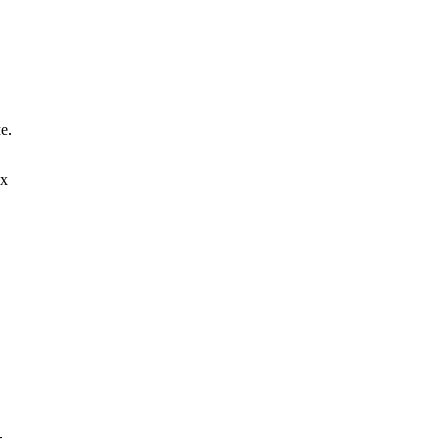
е.
ых
–