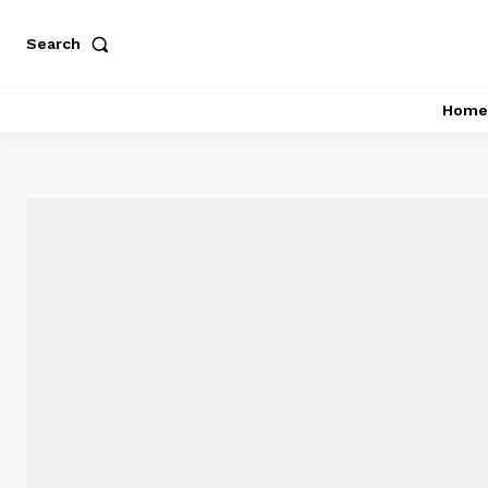
Search
Home