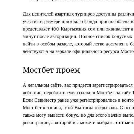
Для ценителей азартных турниров доступны различ
участия и размере призового фонда приспособлена 
представляет 100 Кыргызских сом или эквивалент а
минут после авторизации. Полное список бонусных
найти в особом разделе, который легко доступен в 
действуют а на зеркале официального ресурса Мостб
Мостбет проем
А легальном сайте, вас придется зарегистрироватьс
действие, перейдите судя ссылке в Мостбет на сайт
Если Севилестр ранее уже регистрировались в кон
Мост бет к записи, этой Вы тогда открывали. С ос
также могу вывести бонус, но для этого важно выпо
регистрации, а которой вы можете выбрать этот мет