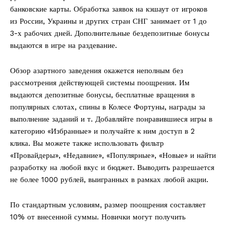
банковские карты. Обработка заявок на кэшаут от игроков
из России, Украины и других стран СНГ занимает от 1 до
3-х рабочих дней. Дополнительные бездепозитные бонусы
выдаются в игре на раздевание.
Обзор азартного заведения окажется неполным без
рассмотрения действующей системы поощрения. Им
выдаются депозитные бонусы, бесплатные вращения в
популярных слотах, спины в Колесе Фортуны, награды за
выполнение заданий и т. Добавляйте понравившиеся игры в
категорию «Избранные» и получайте к ним доступ в 2
клика. Вы можете также использовать фильтр
«Провайдеры», «Недавние», «Популярные», «Новые» и найти
разработку на любой вкус и бюджет. Выводить разрешается
не более 1000 рублей, выигранных в рамках любой акции.
По стандартным условиям, размер поощрения составляет
10% от внесенной суммы. Новички могут получить