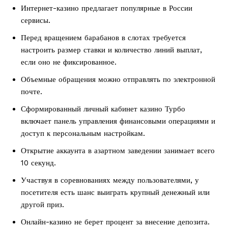
Интернет-казино предлагает популярные в России
сервисы.
Перед вращением барабанов в слотах требуется
настроить размер ставки и количество линий выплат,
если оно не фиксированное.
Объемные обращения можно отправлять по электронной
почте.
Сформированный личный кабинет казино Турбо
включает панель управления финансовыми операциями и
доступ к персональным настройкам.
Открытие аккаунта в азартном заведении занимает всего
10 секунд.
Участвуя в соревнованиях между пользователями, у
посетителя есть шанс выиграть крупный денежный или
другой приз.
Онлайн-казино не берет процент за внесение депозита.