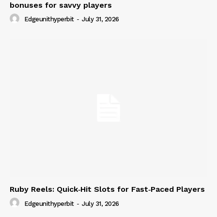
bonuses for savvy players
Edgeunithyperbit
-
July 31, 2026
Ruby Reels: Quick‑Hit Slots for Fast‑Paced Players
Edgeunithyperbit
-
July 31, 2026