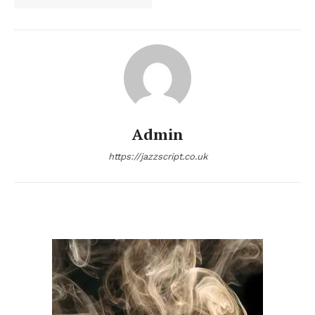
Admin
https://jazzscript.co.uk