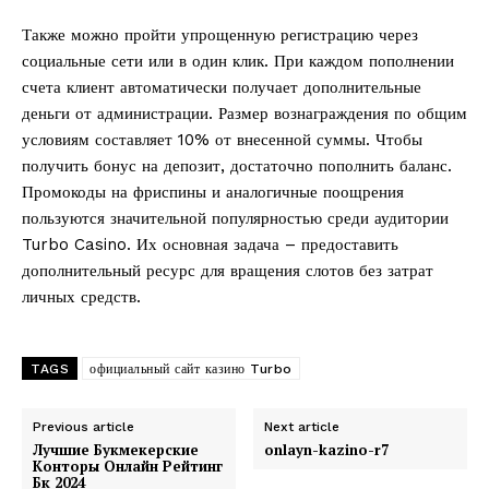
Также можно пройти упрощенную регистрацию через
социальные сети или в один клик. При каждом пополнении
счета клиент автоматически получает дополнительные
деньги от администрации. Размер вознаграждения по общим
условиям составляет 10% от внесенной суммы. Чтобы
получить бонус на депозит, достаточно пополнить баланс.
Промокоды на фриспины и аналогичные поощрения
пользуются значительной популярностью среди аудитории
Turbo Casino. Их основная задача – предоставить
дополнительный ресурс для вращения слотов без затрат
личных средств.
TAGS
официальный сайт казино Turbo
Previous article
Next article
Лучшие Букмекерские
onlayn-kazino-r7
Конторы Онлайн Рейтинг
Бк 2024