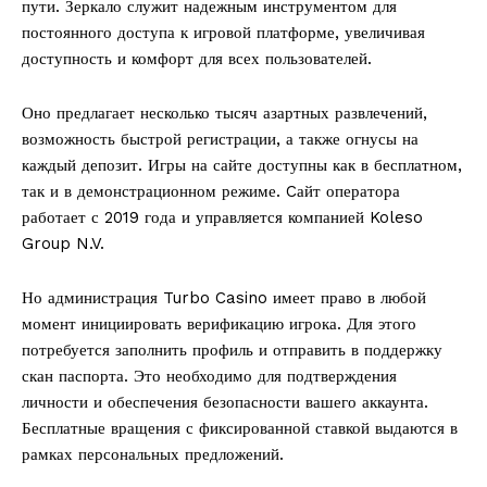
пути. Зеркало служит надежным инструментом для
постоянного доступа к игровой платформе, увеличивая
доступность и комфорт для всех пользователей.
Оно предлагает несколько тысяч азартных развлечений,
возможность быстрой регистрации, а также огнусы на
каждый депозит. Игры на сайте доступны как в бесплатном,
так и в демонстрационном режиме. Cайт оператора
работает с 2019 года и управляется компанией Koleso
Group N.V.
Но администрация Turbo Casino имеет право в любой
момент инициировать верификацию игрока. Для этого
потребуется заполнить профиль и отправить в поддержку
скан паспорта. Это необходимо для подтверждения
личности и обеспечения безопасности вашего аккаунта.
Бесплатные вращения с фиксированной ставкой выдаются в
рамках персональных предложений.