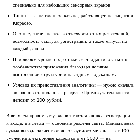
специально для небольших сенсорных экранов.
Turbo ― лицензионное казино, работающее по лицензии
Кюрасао.
Оно предлагает несколько тысяч азартных развлечений,
возможность быстрой регистрации, а также огнусы на
каждый депозит.
При любом уровне подготовки легко адаптироваться к
особенностям приложения благодаря логично
выстроенной структуре и наглядным подсказкам.
Условия их предоставления аналогичны — нужно сначала
активировать подарок в разделе «Промо», затем внести
депозит от 200 рублей.
В верхнем правом углу располагаются кнопки регистрации
и входа, а в левом — основные разделы сайта. Минимальная
сумма вывода зависит от используемого метода — от 100
рублей на электронные кошельки и от 3000 — на