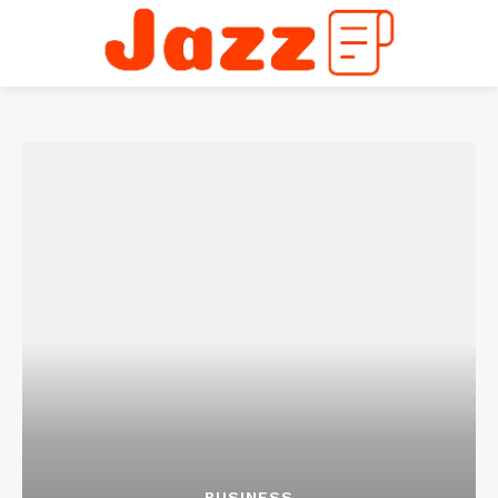
BUSINESS