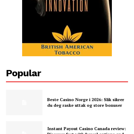
Popular
Beste Casino Norge i 2026: Slik sikrer
du deg raske uttak og store bonuser
Instant Payout Casino Canada review: