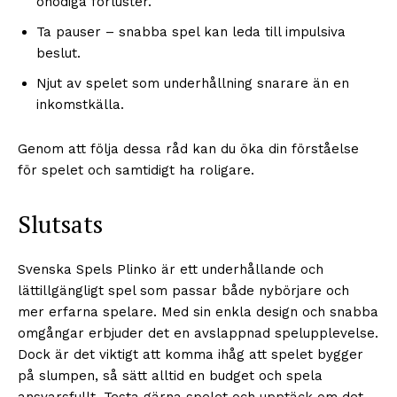
onödiga förluster.
Ta pauser – snabba spel kan leda till impulsiva
beslut.
Njut av spelet som underhållning snarare än en
inkomstkälla.
Genom att följa dessa råd kan du öka din förståelse
för spelet och samtidigt ha roligare.
Slutsats
Svenska Spels Plinko är ett underhållande och
lättillgängligt spel som passar både nybörjare och
mer erfarna spelare. Med sin enkla design och snabba
omgångar erbjuder det en avslappnad spelupplevelse.
Dock är det viktigt att komma ihåg att spelet bygger
på slumpen, så sätt alltid en budget och spela
ansvarsfullt. Testa gärna spelet och upptäck om det