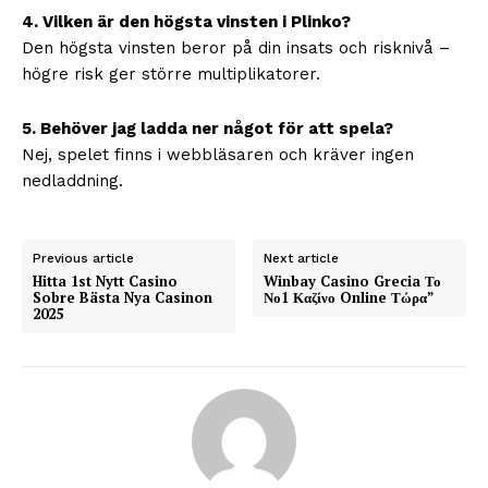
4. Vilken är den högsta vinsten i Plinko?
Den högsta vinsten beror på din insats och risknivå –
högre risk ger större multiplikatorer.
5. Behöver jag ladda ner något för att spela?
Nej, spelet finns i webbläsaren och kräver ingen
nedladdning.
Previous article
Next article
Hitta 1st Nytt Casino
Winbay Casino Grecia Το
Sobre Bästa Nya Casinon
Νο1 Καζίνο Online Τώρα”
2025