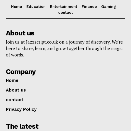
Home
Education
Entertainment
Finance
Gaming
contact
About us
Join us at Jazzscript.co.uk on a journey of discovery. We’re
here to share, learn, and grow together through the magic
of words.
Company
Home
About us
contact
Privacy Policy
The latest